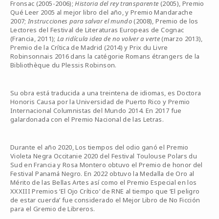
Fronsac (2005-2006);
Historia del rey transparente
(2005), Premio
Qué Leer 2005 al mejor libro del año, y Premio Mandarache
2007;
Instrucciones para salvar el mundo
(2008), Premio de los
Lectores del Festival de Literaturas Europeas de Cognac
(Francia, 2011);
La ridícula idea de no volver a verte
(marzo 2013),
Premio de la Crítica de Madrid (2014) y Prix du Livre
Robinsonnais 2016 dans la catégorie Romans étrangers de la
Bibliothèque du Plessis Robinson.
Su obra está traducida a una treintena de idiomas, es Doctora
Honoris Causa por la Universidad de Puerto Rico y Premio
Internacional Columnistas del Mundo 2014. En 2017 fue
galardonada con el Premio Nacional de las Letras.
Durante el año 2020, Los tiempos del odio ganó el Premio
Violeta Negra Occitanie 2020 del Festival Toulouse Polars du
Sud en Francia y Rosa Montero obtuvo el Premio de honor del
Festival Panamá Negro. En 2022 obtuvo la Medalla de Oro al
Mérito de las Bellas Artes así como el Premio Especial en los
XXXIII Premios ‘El Ojo Crítico’ de RNE al tiempo que ‘El peligro
de estar cuerda’ fue considerado el Mejor Libro de No Ficción
para el Gremio de Libreros.