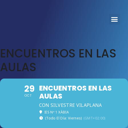
PROGRAMA 2025
CORTOS EXP
ENCUENTROS EN LAS
AULAS
29
ENCUENTROS EN LAS
AULAS
OCT
CON SILVESTRE VILAPLANA
IES Nº 1 XÀBIA
(Todo El Día: Viernes)
(GMT+02:00)